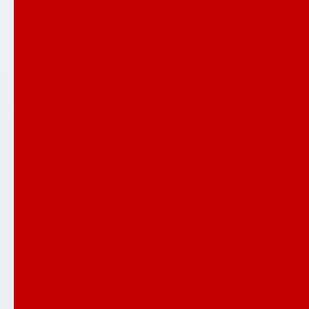
ВЕРСАЛ
ГРАНД
ЕВОЛАБ
Имперо
ИНФИНИТИ
ИССИДА
КАРБОН
КАРМИНА
КЛАССИК антик медный
КЛАССИК шагрень черная
КРЕДОР
ЛАЙН ВАЙТ
ЛЕОЛАБ
Лондон
ЛОФТ
МЕГАПОЛИС
НОРД ПЛЮС
НЬЮ ЙОРК
Орлеан
ПАЗЛ
ПИАНО
ПЛАТИНУМ
Полярис лайт
Распродажа входных дверей
РОЯЛ
СИЛВЕР