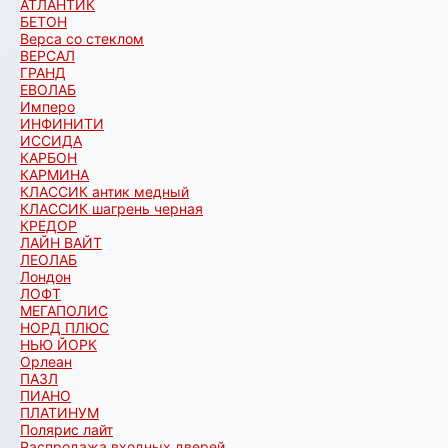
АТЛАНТИК
БЕТОН
Верса со стеклом
ВЕРСАЛ
ГРАНД
ЕВОЛАБ
Имперо
ИНФИНИТИ
ИССИДА
КАРБОН
КАРМИНА
КЛАССИК антик медный
КЛАССИК шагрень черная
КРЕДОР
ЛАЙН ВАЙТ
ЛЕОЛАБ
Лондон
ЛОФТ
МЕГАПОЛИС
НОРД ПЛЮС
НЬЮ ЙОРК
Орлеан
ПАЗЛ
ПИАНО
ПЛАТИНУМ
Полярис лайт
Распродажа входных дверей