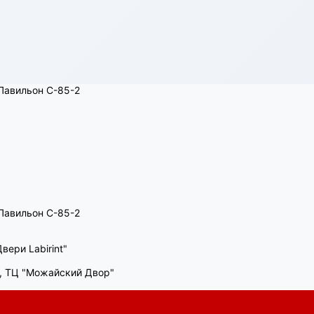
, Павильон C-85-2
, Павильон C-85-2
вери Labirint"
00, ТЦ "Можайский Двор"