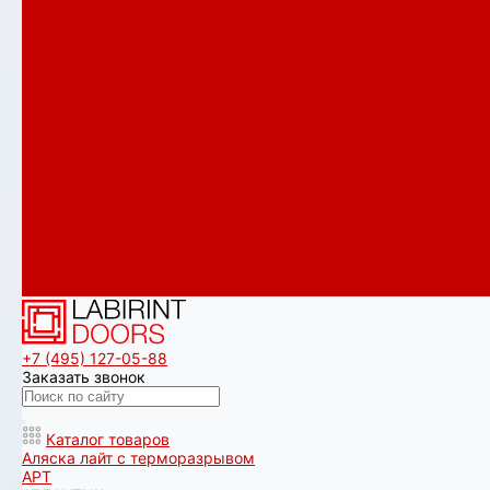
Сияна со стеклопакетом
СКАЙЛАБ
СКАНДИA
Смартлаб
Соналаб
Термо Лайт
Термомагнит
ТРЕНДО
ТУНДРА ПЛЮС
УРБАН
ШТОРМ
Услуги
Акции
Компания
Примеры установок
Контакты
+7 (495) 127-05-88‬
Заказать звонок
Каталог товаров
Аляска лайт с терморазрывом
АРТ