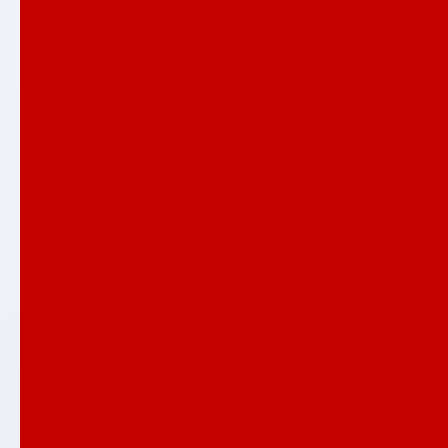
Полярис лайт
Распродажа входных дверей
РОЯЛ
СИЛВЕР
Сияна со стеклопакетом
СКАЙЛАБ
СКАНДИA
Смартлаб
Соналаб
Термо Лайт
Термомагнит
ТРЕНДО
ТУНДРА ПЛЮС
УРБАН
ШТОРМ
Услуги
Акции
Компания
Примеры установок
Контакты
...
Каталог товаров
Аляска лайт с терморазрывом
АРТ
АТЛАНТИК
БЕТОН
Верса со стеклом