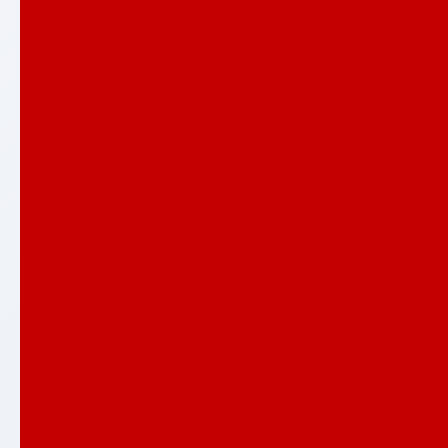
АРТ
АТЛАНТИК
БЕТОН
Верса со стеклом
ВЕРСАЛ
ГРАНД
ЕВОЛАБ
Имперо
ИНФИНИТИ
ИССИДА
КАРБОН
КАРМИНА
КЛАССИК антик медный
КЛАССИК шагрень черная
КРЕДОР
ЛАЙН ВАЙТ
ЛЕОЛАБ
Лондон
ЛОФТ
МЕГАПОЛИС
НОРД ПЛЮС
НЬЮ ЙОРК
Орлеан
ПАЗЛ
ПИАНО
ПЛАТИНУМ