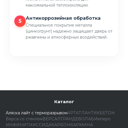
максимальной теплоизоляции.
Антикоррозийная обработка
5
Специальное покрытие металла
(цинкогрунт) надежно защищает дверь от
ржавчины и атмосферных воздействий.
Каталог
Аляска лайт с терморазрывом
АРТ
АТЛАНТИК
БЕТОН
Верса со стеклом
ВЕРСАЛ
ГРАНД
ЕВОЛАБ
Имперо
ИНФИНИТИ
ИССИДА
КАРБОН
КАРМИНА