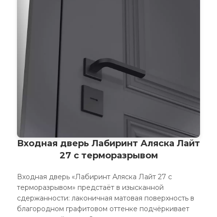
Входная дверь Лабиринт Аляска Лайт
27 с терморазрывом
Входная дверь «Лабиринт Аляска Лайт 27 с
терморазрывом» предстаёт в изысканной
сдержанности: лаконичная матовая поверхность в
благородном графитовом оттенке подчёркивает