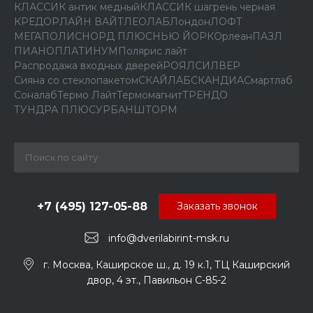
КЛАССИК антик медный
КЛАССИК шагрень черная
КРЕДОР
ЛАЙН ВАЙТ
ЛЕОЛАБ
Лондон
ЛОФТ
МЕГАПОЛИС
НОРД ПЛЮС
НЬЮ ЙОРК
Орлеан
ПАЗЛ
ПИАНО
ПЛАТИНУМ
Полярис лайт
Распродажа входных дверей
РОЯЛ
СИЛВЕР
Сияна со стеклопакетом
СКАЙЛАБ
СКАНДИA
Смартлаб
Соналаб
Термо Лайт
Термомагнит
ТРЕНДО
ТУНДРА ПЛЮС
УРБАН
ШТОРМ
+7 (495) 127-05-88‬
Заказать звонок
info@dverilabirint-msk.ru
г. Москва, Каширское ш., д. 19 к.1, ТЦ Каширский
двор, 4 эт., Павильон C-85-2